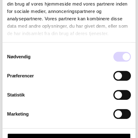
din brug af vores hjemmeside med vores partnere inden
349,95 kr
499,95 kr
for sociale medier, annonceringspartnere og
analysepartnere. Vores partnere kan kombinere disse
data med andre oplysninger, du har givet dem, eller som
de har indsamlet fra din brug af deres tjenester.
Samtykkevalg
Nødvendig
Præferencer
Statistik
Marketing
SRFenja SS Top
SRFrida Top - GRS
299,95 kr
199,95 kr