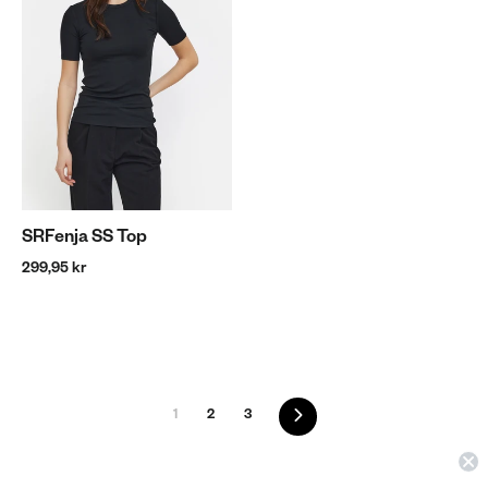
SRFenja SS Top
299,95 kr
Næste
1
2
3