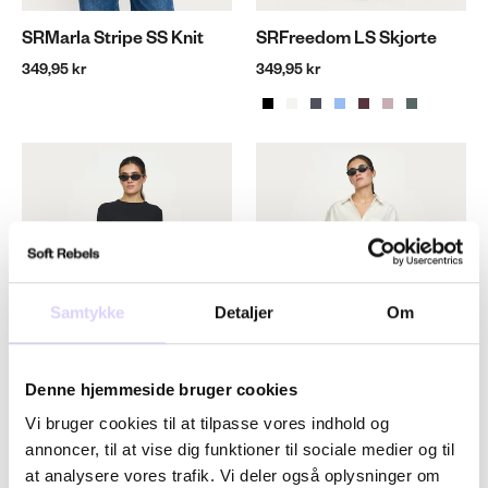
SRMarla Stripe SS Knit
SRFreedom LS Skjorte
349,95 kr
349,95 kr
Samtykke
Detaljer
Om
Denne hjemmeside bruger cookies
Vi bruger cookies til at tilpasse vores indhold og
annoncer, til at vise dig funktioner til sociale medier og til
SRFenja O-hals Top
SRVeronica Skjorte
at analysere vores trafik. Vi deler også oplysninger om