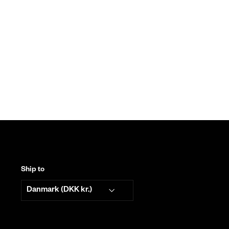
Ship to
Danmark (DKK kr.)
å din næste ordre
ig vores nyhedsbrev og vær den