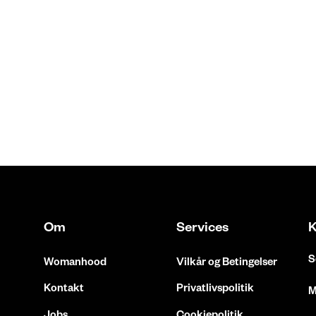
SRMarla Cardigan Strik
399,95 kr
Om
Services
K
S
Womanhood
Vilkår og Betingelser
Kontakt
Privatlivspolitik
M