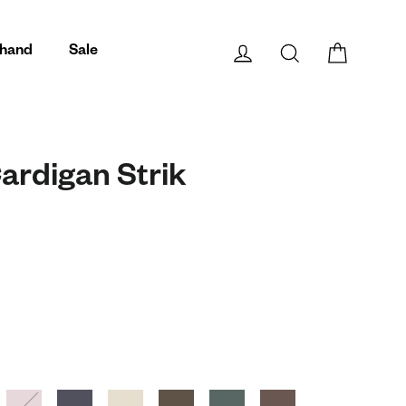
Log på
Søg
Kurv
hand
Sale
ardigan Strik