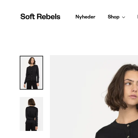
Gå
til
Nyheder
Shop
indhold