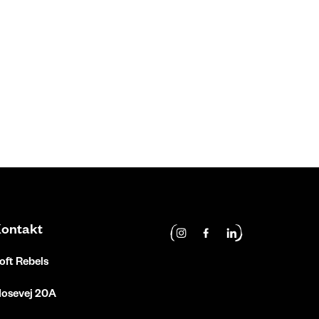
ontakt
Instagram
Facebook
LinkedIn
oft Rebels
Få 10% p
osevej 20A
Tilmeld d