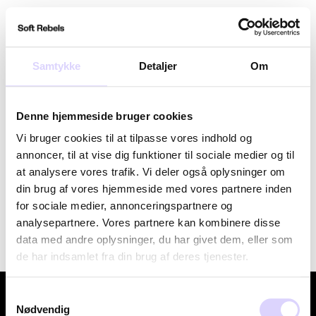
Gå
Søg
Kurv
Site
til
indhold
Samtykke
Detaljer
Om
Farve: SRFrancine
ankelbukser
Denne hjemmeside bruger cookies
Vi bruger cookies til at tilpasse vores indhold og
annoncer, til at vise dig funktioner til sociale medier og til
Sortere
at analysere vores trafik. Vi deler også oplysninger om
din brug af vores hjemmeside med vores partnere inden
Beklager, der er ingen produkter i denne kollektion.
for sociale medier, annonceringspartnere og
analysepartnere. Vores partnere kan kombinere disse
data med andre oplysninger, du har givet dem, eller som
de har indsamlet fra din brug af deres tjenester.
Om
Samtykkevalg
Nødvendig