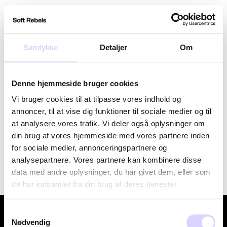
Gå
Søg
Kurv
Site
til
indhold
Samtykke
Detaljer
Om
Farve: SRElisa Kjole
Denne hjemmeside bruger cookies
Sortere
Vi bruger cookies til at tilpasse vores indhold og
annoncer, til at vise dig funktioner til sociale medier og til
at analysere vores trafik. Vi deler også oplysninger om
Beklager, der er ingen produkter i denne kollektion.
din brug af vores hjemmeside med vores partnere inden
for sociale medier, annonceringspartnere og
analysepartnere. Vores partnere kan kombinere disse
data med andre oplysninger, du har givet dem, eller som
de har indsamlet fra din brug af deres tjenester.
Om
Samtykkevalg
Nødvendig